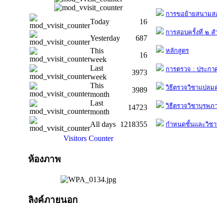
การขอย้ายสนามส
Today
16
การสอบครั้งที่ ๒ ส
Yesterday
687
This
หลักสูตร
16
week
Last
การตรวจ : ประกาศ
3973
week
This
วิธีตรวจวิชาแปลม
3989
month
Last
วิธีตรวจวิชาบุรพ
14723
month
All days
1218355
กำหนดชั้นและวิชาท
Visitors Counter
ห้องภาพ
ลิงค์ภายนอก