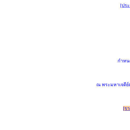
[ประ
กำหนด
ณ พระมหาเจดีย์
[รา