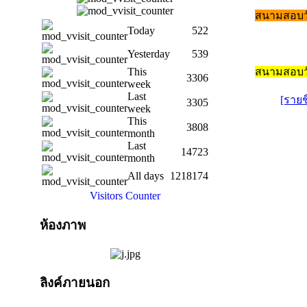
สนามสอบวั
Today
522
Yesterday
539
สนามสอบว
This
3306
week
Last
[รายช
3305
week
This
3808
month
Last
14723
month
All days
1218174
Visitors Counter
ห้องภาพ
ลิงค์ภายนอก