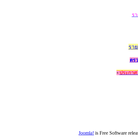
รา
ราย
ตรว
ประกาศ 
+
Joomla!
is Free Software rele