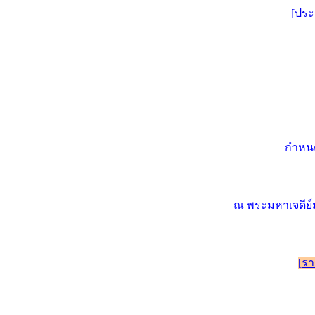
[ประ
กำหนด
ณ พระมหาเจดีย์
[รา