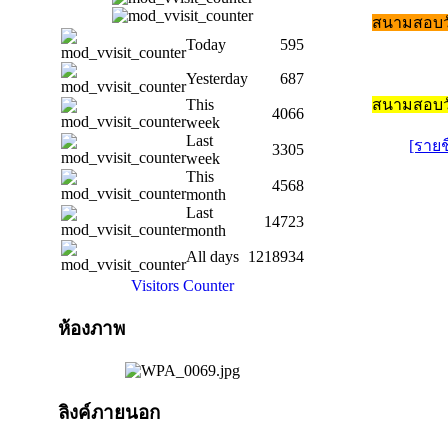
สนามสอบวั
Today
595
Yesterday
687
สนามสอบว
This
4066
week
Last
[รายช
3305
week
This
4568
month
Last
14723
month
All days
1218934
Visitors Counter
ห้องภาพ
ลิงค์ภายนอก