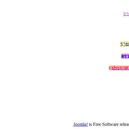
รา
ราย
ตรว
ประกาศ 
+
Joomla!
is Free Software rele